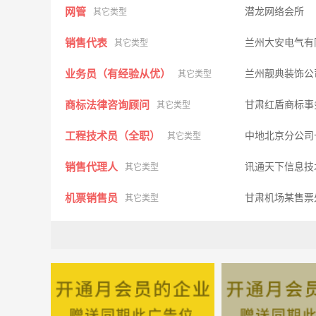
网管
潜龙网络会所
其它类型
销售代表
兰州大安电气有
其它类型
业务员（有经验从优）
兰州靓典装饰公
其它类型
商标法律咨询顾问
甘肃红盾商标事
其它类型
工程技术员（全职）
中地北京分公司
其它类型
销售代理人
讯通天下信息技
其它类型
机票销售员
甘肃机场某售
其它类型
收银员 营业员 送货
三餐便利店
其它类型
销售经理
西安新兴家具有
其它类型
炒灶，厨工，洗碗工
好食多（兰州）
其它类型