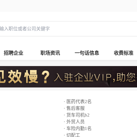
招聘企业
职场资讯
一句话信息
收费标准
· 医药代表2名
· 售后客服
· 货车司机b2
· 外贸人员
· 车险内勤1名
· 切配工