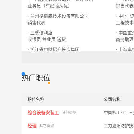
业务员（有经验从优）
销售代表
· 兰州格瑞森技术设备有限公司
· 中地
销售代表
工程技术
· 三餐便利店
· 中国
收银员 营业员 送货
商务助理
· 浙江省中财招商投资集团
销售代表
促销员
热门职位
职位名称
公司名称
综合设备安装工
中国核工业二三
其他类型
经理
三力遮阳防护技
其它类型