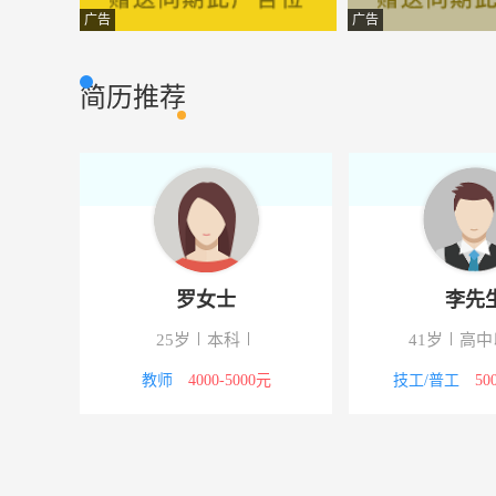
区域经理
北京航天立兴科
其它类型
广告
广告
销售代表
浙江省中财招商
其它类型
简历推荐
执业药师
兰州大信药业有
其它类型
会计
天水迪尔比贸易
其它类型
文员内勤
兰州优道电子科
办公文员
商务助理
中国重汽兰州
其它类型
罗女士
李先
销售代表
中国重汽兰州
其它类型
25岁
本科
41岁
高中
房产经纪人
兰州雅居房地产
市场营销
00元
教师
4000-5000元
技工/普工
50