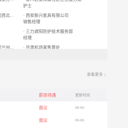
护士
· 西安新兴家具有限公司
· 北京航天立兴科技发展有限公司西北办事处
销售经理
· 三力遮阳防护技术服务部
经理
· 甘肃机场某售票处
· 中国平安金融股份集团有限公司兰州分公司
机票销售员
查看更多
薪资待遇
更新时间
面议
08-06
面议
08-06