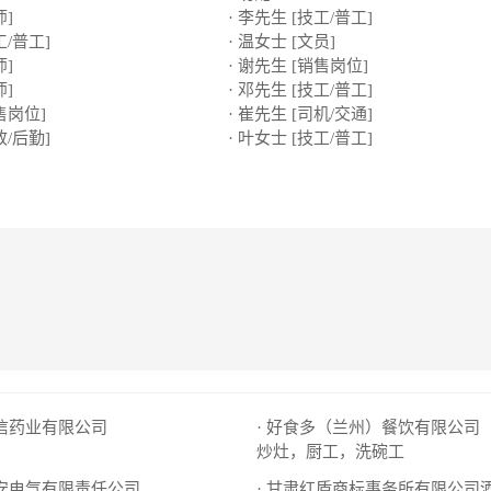
师]
· 李先生 [技工/普工]
工/普工]
· 温女士 [文员]
师]
· 谢先生 [销售岗位]
师]
· 邓先生 [技工/普工]
售岗位]
· 崔先生 [司机/交通]
政/后勤]
· 叶女士 [技工/普工]
大信药业有限公司
· 好食多（兰州）餐饮有限公司
炒灶，厨工，洗碗工
大安电气有限责任公司